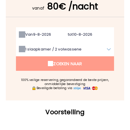
80€ /nacht
vanaf
Van
tot
1
slaapkamer /
2
volwassene
ZOEKEN NAAR
100% veilige reservering, gegarandeerd de beste prijzen,
onmiddellijke bevestiging
Beveiligde betaling via
Voorstelling