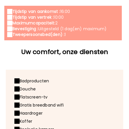
Tijdstip van aankomst :
16:00
Tijdstip van vertrek :
10:00
Maximumcapaciteit:
2
Bevestiging :
Uitgesteld (1 dag(en) maximum)
Tweepersoonsbed(den) :
1
Uw comfort, onze diensten
Badproducten
Douche
Flatscreen-tv
Gratis breedband wifi
Haardroger
Koffer