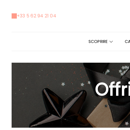
+33 5 62 94 21 04
SCOPRIRE
C
Offr