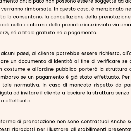
gamento anticipato non possono essere soggette ad al
verranno rimborsate. In questo caso, è menzionato nell
otata lo consentono, la cancellazione della prenotazio
cificati nella conferma della prenotazione inviata via ema
erzi, né a titolo gratuito né a pagamento.
lcuni paesi, al cliente potrebbe essere richiesto, all'
ntare un documento di identità al fine di verificare se
costume e all'ordine pubblico porterà la struttura a c
mborso se un pagamento è già stato effettuato. Per gl
 tale normativa. In caso di mancato rispetto da parte
gata ad invitare il cliente a lasciare la struttura se
to effettuato.
aforma di prenotazione non sono contrattuali.Anche se s
testi riprodotti per illustrare gli stabilimenti presen