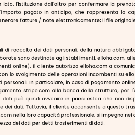
lato, l'istituzione dall'altro per confermare la preno
l'importo pagato in anticipo, che rappresenta la c
rare fatture / note elettronicamente; il file originale è
li di raccolta dei dati personali, della natura obbligat
orate sono destinate agli stabilimenti, elloha.com, alle su
amenti online). Il cliente autorizza elloha.com a comunic
con lo svolgimento delle operazioni incombenti su elloh
ati personali. In particolare, in caso di pagamento onl
pagamento stripe.com alla banca della struttura, per l
di dati può quindi avvenire in paesi esteri che non di
ne dei dati. Tuttavia, il cliente acconsente a questo t
.com nella loro capacità professionale, si impegna nei c
tezza dei dati per detti trasferimenti di dati.