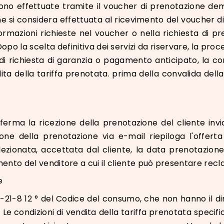
ono effettuate tramite il voucher di prenotazione dema
 si considera effettuata al ricevimento del voucher di 
mazioni richieste nel voucher o nella richiesta di pren
po la scelta definitiva dei servizi da riservare, la pr
 di richiesta di garanzia o pagamento anticipato, la co
dita della tariffa prenotata. prima della convalida della
ferma la ricezione della prenotazione del cliente inv
e della prenotazione via e-mail riepiloga l'offerta co
elezionata, accettata dal cliente, la data prenotazione
imento del venditore a cui il cliente può presentare recl
e
. 121-21-8 12 ° del Codice del consumo, che non hanno il dir
 condizioni di vendita della tariffa prenotata specific