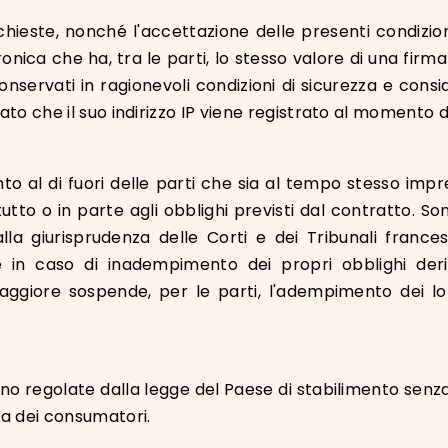
chieste, nonché l'accettazione delle presenti condizion
nica che ha, tra le parti, lo stesso valore di una firma a
onservati in ragionevoli condizioni di sicurezza e cons
mato che il suo indirizzo IP viene registrato al momento 
nto al di fuori delle parti che sia al tempo stesso imp
tutto o in parte agli obblighi previsti dal contratto. S
alla giurisprudenza delle Corti e dei Tribunali franc
rte in caso di inadempimento dei propri obblighi de
giore sospende, per le parti, l'adempimento dei lor
ono regolate dalla legge del Paese di stabilimento senza
za dei consumatori.