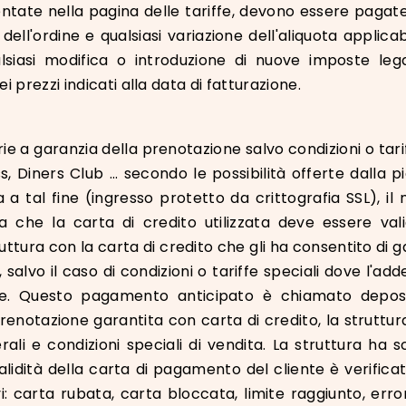
entate nella pagina delle tariffe, devono essere pagate
dell'ordine e qualsiasi variazione dell'aliquota applica
ualsiasi modifica o introduzione di nuove imposte leg
prezzi indicati alla data di fatturazione.
e a garanzia della prenotazione salvo condizioni o tari
 Diners Club ... secondo le possibilità offerte dalla 
a tal fine (ingresso protetto da crittografia SSL), il 
ca che la carta di credito utilizzata deve essere va
uttura con la carta di credito che gli ha consentito di 
 salvo il caso di condizioni o tariffe speciali dove l'
ne. Questo pagamento anticipato è chiamato deposi
enotazione garantita con carta di credito, la struttura 
rali e condizioni speciali di vendita. La struttura ha
lidità della carta di pagamento del cliente è verifica
 carta rubata, carta bloccata, limite raggiunto, error