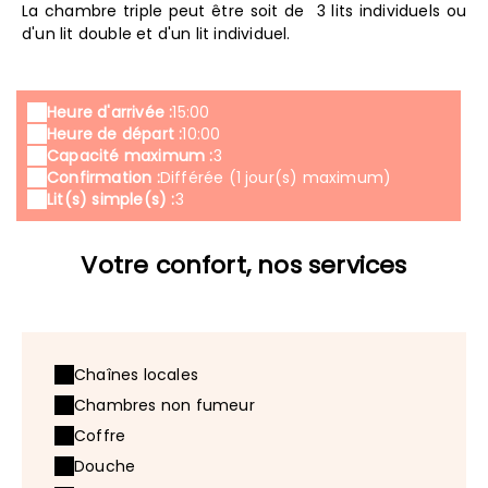
La chambre triple peut être soit de 3 lits individuels ou
d'un lit double et d'un lit individuel.
Heure d'arrivée :
15:00
Heure de départ :
10:00
Capacité maximum :
3
Confirmation :
Différée (1 jour(s) maximum)
Lit(s) simple(s) :
3
Votre confort, nos services
Chaînes locales
Chambres non fumeur
Coffre
Douche