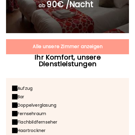
90€ /Nacht
ab
Alle unsere Zimmer anzeigen
Ihr Komfort, unsere
Dienstleistungen
Aufzug
Bar
Doppelverglasung
Fernsehraum
Flachbildfernseher
Haartrockner