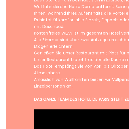
Das Hôtel de Paris befindet sich in Lourdes, 
Wallfahrtskirche Notre Dame entfernt. Seine p
Ihnen, während Ihres Aufenthalts alle Vorteile
Es bietet 91 komfortable Einzel-, Doppel- od
mit Duschbad.
Kostenfreies WLAN ist im gesamten Hotel ver
Alle Zimmer sind über zwei Aufzüge erreichba
Etagen erleichtern.
Genießen Sie unser Restaurant mit Platz für b
Unser Restaurant bietet traditionelle Küche 
Das Hotel empfängt Sie von April bis Oktobe
Atmosphäre.
Anlässlich von Wallfahrten bieten wir Vollpe
Einzelpersonen an.
DAS GANZE TEAM DES HOTEL DE PARIS STEHT ZU