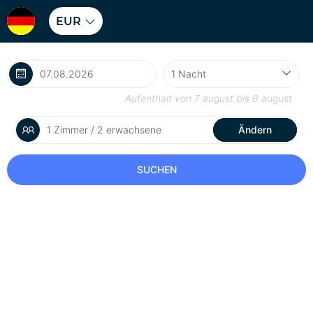
EUR
Aufenthalt von
7 august
bis
8 august
1 Zimmer / 2 erwachsene
Ändern