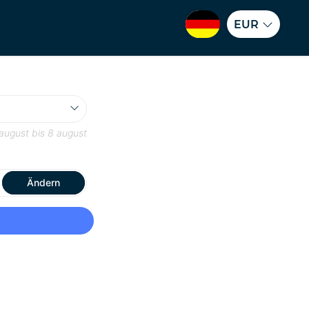
EUR
august
bis
8 august
Ändern